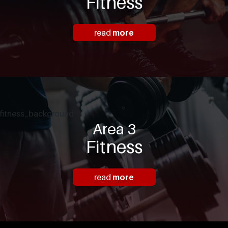
Fitness
read
more
fitness_background
Area 3
Fitness
read
more