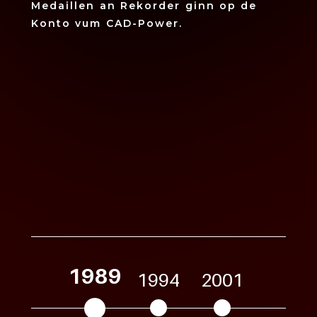
Medaillen an Rekorder ginn op de
ise
Konto vum CAD-Power.
 an
ir
eren
n
ir d‘
4
1989
1994
2001