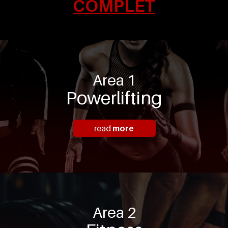
COMPLET
Area 1
Powerlifting
read
more
Area 2