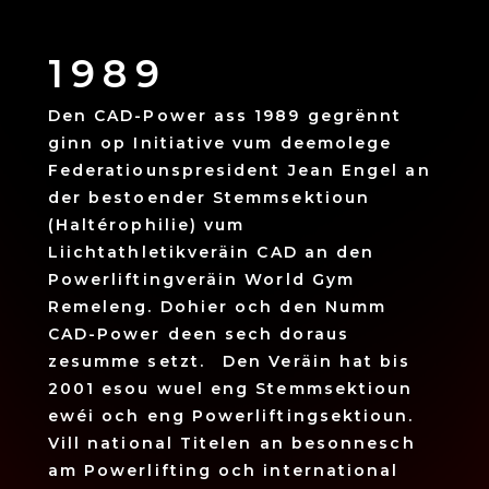
1989
1
ege
Den CAD-Power ass 1989 gegrënnt
Duer
nn an
ginn op Initiative vum deemolege
Jore
 nei
Federatiounspresident Jean Engel an
opge
eräin
der bestoender Stemmsektioun
Fitn
(Haltérophilie) vum
an s
Liichtathletikveräin CAD an den
ginn
nach
Powerliftingveräin World Gym
Trai
 an
Remeleng. Dohier och den Numm
inve
CAD-Power deen sech doraus
nung
zesumme setzt. Den Veräin hat bis
ver
2001 esou wuel eng Stemmsektioun
am
ewéi och eng Powerliftingsektioun.
t.
Vill national Titelen an besonnesch
am Powerlifting och international